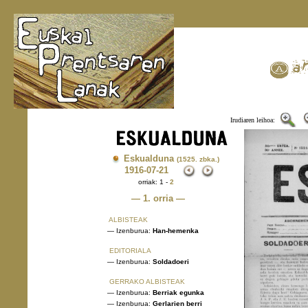
Irudiaren leihoa:
Eskualduna
(1525. zbka.)
1916
-07-21
orriak: 1 -
2
— 1. orria —
ALBISTEAK
— Izenburua:
Han-hemenka
EDITORIALA
— Izenburua:
Soldadoeri
GERRAKO ALBISTEAK
— Izenburua:
Berriak egunka
— Izenburua:
Gerlarien berri