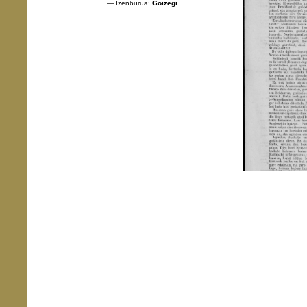
— Izenburua:
Goizegi