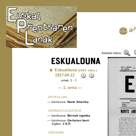
Irudiaren leihoa:
Eskualduna
(1563. zbka.)
1917
-04-13
orriak: 1 -
2
— 1. orria —
ARTIKULUAK
— Izenburua:
Norte Amerika
GERRAKO ALBISTEAK
— Izenburua:
Berriak egunka
— Izenburua:
Gerlarien berri
Egilea:
J.S.P.
OROTARIK