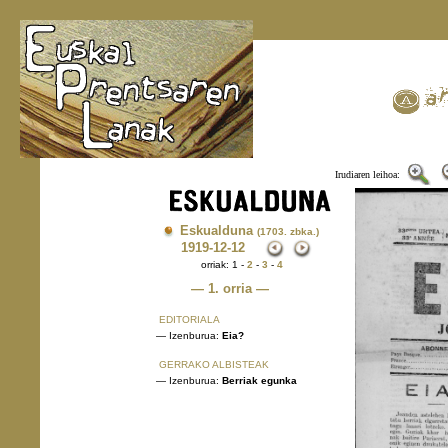
Irudiaren leihoa:
Eskualduna
(1703. zbka.)
1919
-12-12
orriak: 1 -
2
-
3
-
4
— 1. orria —
EDITORIALA
— Izenburua:
Eia?
GERRAKO ALBISTEAK
— Izenburua:
Berriak egunka