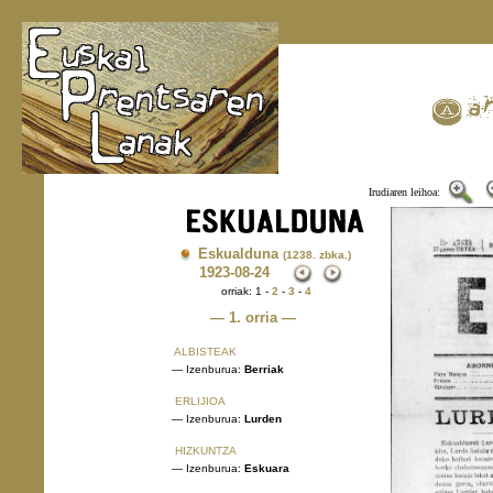
Irudiaren leihoa:
Eskualduna
(1238. zbka.)
1923
-08-24
orriak: 1 -
2
-
3
-
4
— 1. orria —
ALBISTEAK
— Izenburua:
Berriak
ERLIJIOA
— Izenburua:
Lurden
HIZKUNTZA
— Izenburua:
Eskuara