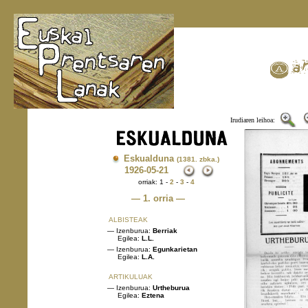
Irudiaren leihoa:
Eskualduna
(1381. zbka.)
1926
-05-21
orriak: 1 -
2
-
3
-
4
— 1. orria —
ALBISTEAK
— Izenburua:
Berriak
Egilea:
L.L.
— Izenburua:
Egunkarietan
Egilea:
L.A.
ARTIKULUAK
— Izenburua:
Urtheburua
Egilea:
Eztena