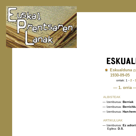
Eskualduna
(
1930
-09-05
orriak: 1 -
2
-
— 1. orria 
ALBISTEAK
— Izenburua:
Berriak
— Izenburua:
Berrichk
— Izenburua:
Han-hem
ARTIKULUAK
— Izenburua:
Ez adiori
Egilea:
D.S.