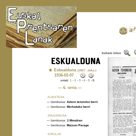
Irudiaren leihoa:
Eskualduna
(1867. zbka.)
1936
-02-07
orriak:
1
-
2
-
3
-
4
-
5
- 6
— 6. orria —
ALBISTEAK
— Izenburua:
Azken tenoreko berri
— Izenburua:
Merkatuko berri
IRAGARKIAK
— Izenburua:
J.Mondran
— Izenburua:
Maison Parage
KIROLAK