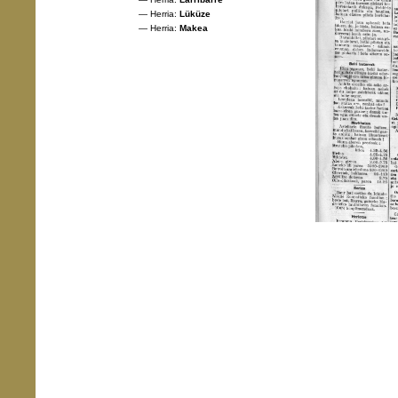
— Herria:
Lüküze
— Herria:
Makea