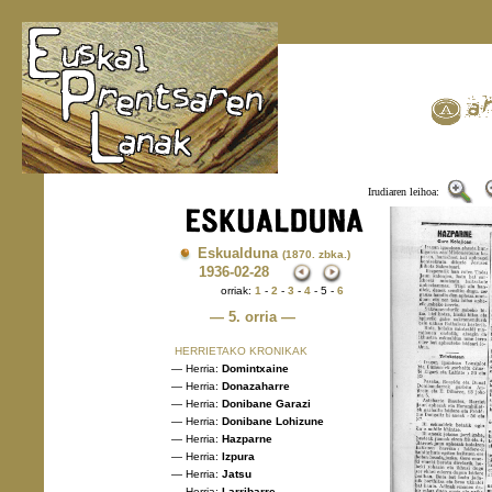
Irudiaren leihoa:
Eskualduna
(1870. zbka.)
1936
-02-28
orriak:
1
-
2
-
3
-
4
- 5 -
6
— 5. orria —
HERRIETAKO KRONIKAK
— Herria:
Domintxaine
— Herria:
Donazaharre
— Herria:
Donibane Garazi
— Herria:
Donibane Lohizune
— Herria:
Hazparne
— Herria:
Izpura
— Herria:
Jatsu
— Herria:
Larribarre