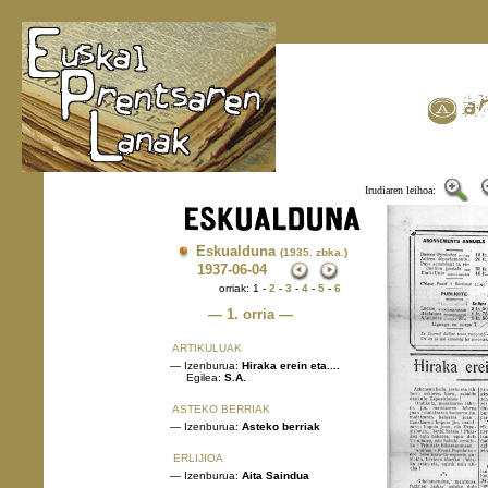
Irudiaren leihoa:
Eskualduna
(1935. zbka.)
1937
-06-04
orriak: 1 -
2
-
3
-
4
-
5
-
6
— 1. orria —
ARTIKULUAK
— Izenburua:
Hiraka erein eta....
Egilea:
S.A.
ASTEKO BERRIAK
— Izenburua:
Asteko berriak
ERLIJIOA
— Izenburua:
Aita Saindua