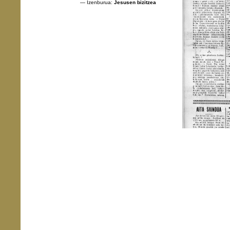
— Izenburua:
Jesusen bizitzea