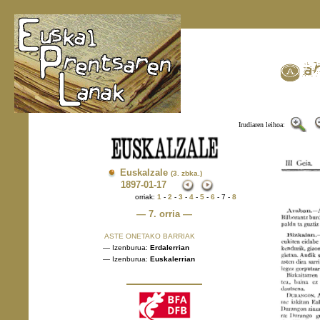
Irudiaren leihoa:
Euskalzale
(3. zbka.)
1897
-01-17
orriak:
1
-
2
-
3
-
4
-
5
-
6
- 7 -
8
— 7. orria —
ASTE ONETAKO BARRIAK
— Izenburua:
Erdalerrian
— Izenburua:
Euskalerrian