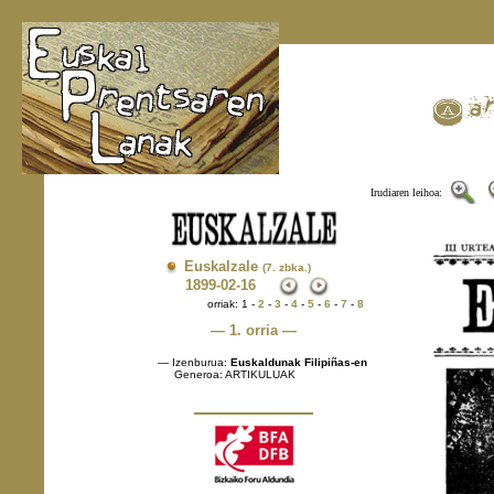
Irudiaren leihoa:
Euskalzale
(7. zbka.)
1899
-02-16
orriak: 1 -
2
-
3
-
4
-
5
-
6
-
7
-
8
— 1. orria —
— Izenburua:
Euskaldunak Filipiñas-en
Generoa: ARTIKULUAK