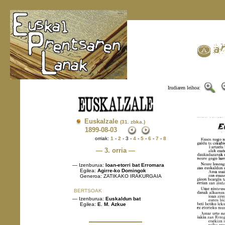
Irudiaren leihoa:
Euskalzale
(31. zbka.)
1899
-08-03
orriak:
1
-
2
- 3 -
4
-
5
-
6
-
7
-
8
— 3. orria —
— Izenburua:
Ioan-etorri bat Erromara
Egilea:
Agirre-ko Domingok
Generoa: ZATIKAKO IRAKURGAIA
BERTSOAK
— Izenburua:
Euskaldun bat
Egilea:
E. M. Azkue