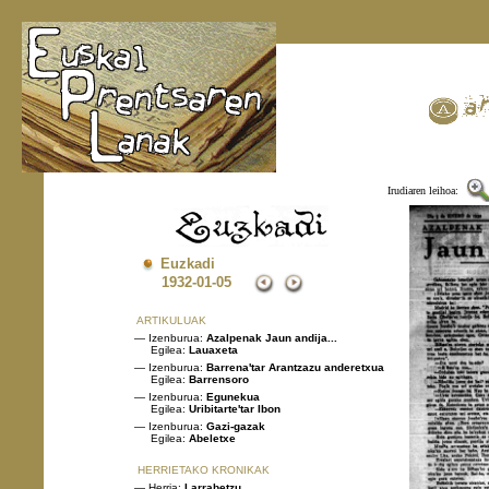
Irudiaren leihoa:
Euzkadi
1932
-01-05
ARTIKULUAK
— Izenburua:
Azalpenak Jaun andija...
Egilea:
Lauaxeta
— Izenburua:
Barrena'tar Arantzazu anderetxua
Egilea:
Barrensoro
— Izenburua:
Egunekua
Egilea:
Uribitarte'tar Ibon
— Izenburua:
Gazi-gazak
Egilea:
Abeletxe
HERRIETAKO KRONIKAK
— Herria:
Larrabetzu