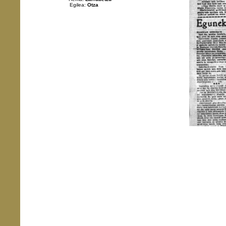
Egilea:
Otza