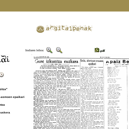
Irudiaren leihoa:
zitza"
e-asmoen epaikari
ntza
euskera