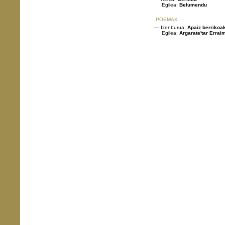
Egilea:
Belumendu
POEMAK
— Izenburua:
Apaiz berrikoa
Egilea:
Argarate'tar Erraim