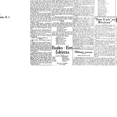
k
un, S. I.