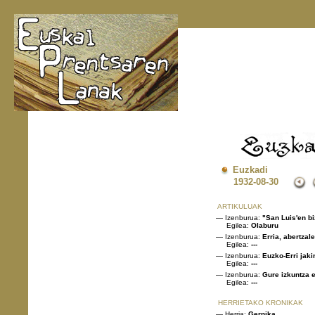
Euzkadi
1932
-08-30
ARTIKULUAK
— Izenburua:
"San Luis'en bi
Egilea:
Olaburu
— Izenburua:
Erria, abertzal
Egilea:
---
— Izenburua:
Euzko-Erri jaki
Egilea:
---
— Izenburua:
Gure izkuntza 
Egilea:
---
HERRIETAKO KRONIKAK
— Herria:
Gernika