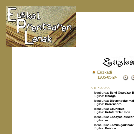
Euzkadi
1935
-05-24
ARTIKULUAK
— Izenburua:
Berri Otxoa'tar 
Egilea:
Mitarga
— Izenburua:
Biotzondoko ma
Egilea:
Barrensoro
— Izenburua:
Egunekua
Egilea:
Uribitarte'tar Ibon
— Izenburua:
Ensayos euskar
Egilea:
---
— Izenburua:
Entzun-gaiztoar
Egilea:
Kaialde