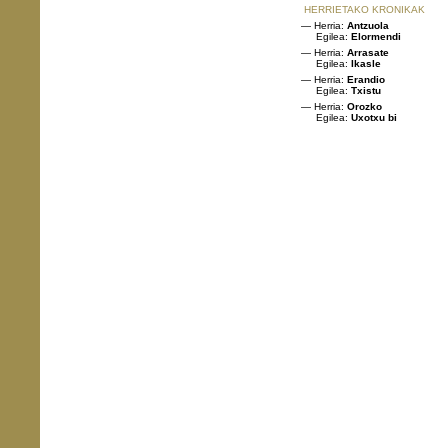
HERRIETAKO KRONIKAK
— Herria:
Antzuola
Egilea:
Elormendi
— Herria:
Arrasate
Egilea:
Ikasle
— Herria:
Erandio
Egilea:
Txistu
— Herria:
Orozko
Egilea:
Uxotxu bi