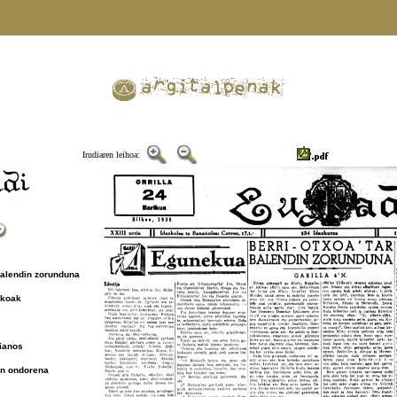
Irudiaren leihoa:
Balendin zorunduna
lkoak
ianos
en ondorena