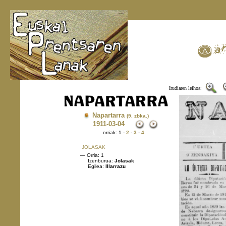
Irudiaren leihoa:
Napartarra
(9. zbka.)
1911
-03-04
orriak: 1 -
2
-
3
-
4
JOLASAK
— Orria: 1
Izenburua:
Jolasak
Egilea:
Illarrazu