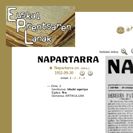
Irudiaren leihoa:
Napartarra
(39. zbka.)
1911
-09-30
orriak: 1 -
2
-
3
-
4
— Orria: 2
Izenburua:
Idazki ageriya
Egilea:
N-a
Generoa: ARTIKULUAK