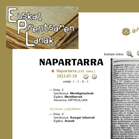
Irudiaren leihoa:
Napartarra
(133. zbka.)
1913
-07-19
orriak:
1
-
2
- 3 -
4
— Orria: 2
Izenburua:
Mendigoizaleak
Egilea:
Menditarrak
Generoa: ARTIKULUAK
IKASGAI LABURRAK
— Orria: 3
Izenburua:
Ikasgai laburrak
Egilea:
Arandi