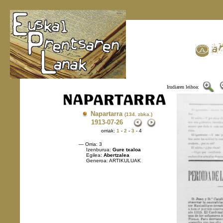
Irudiaren leihoa:
Napartarra
(134. zbka.)
1913
-07-26
orriak:
1
-
2
-
3
- 4
— Orria: 3
Izenburua:
Gure txaloa
Egilea:
Abertzalea
Generoa: ARTIKULUAK