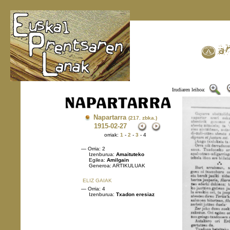
Irudiaren leihoa:
Napartarra
(217. zbka.)
1915
-02-27
orriak:
1
-
2
-
3
- 4
— Orria: 2
Izenburua:
Amaituteko
Egilea:
Amilgain
Generoa: ARTIKULUAK
ELIZ GAIAK
— Orria: 4
Izenburua:
Txadon eresiaz