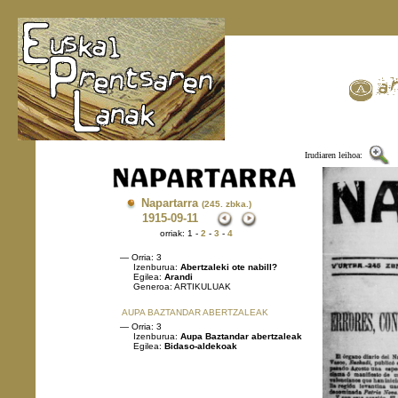
Irudiaren leihoa:
Napartarra
(245. zbka.)
1915
-09-11
orriak: 1 -
2
-
3
-
4
— Orria: 3
Izenburua:
Abertzaleki ote nabill?
Egilea:
Arandi
Generoa: ARTIKULUAK
AUPA BAZTANDAR ABERTZALEAK
— Orria: 3
Izenburua:
Aupa Baztandar abertzaleak
Egilea:
Bidaso-aldekoak