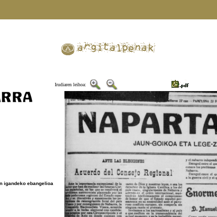
Irudiaren leihoa:
n igandeko ebangelioa