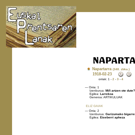
Napartarra
(348. zbka.)
1918
-02-23
orriak: 1 -
2
-
3
-
4
— Orria: 1
Izenburua:
Miñ artzen ote dute?
Egilea:
Larrekoa
Generoa: ARTIKULUAK
ELIZ GAIAK
— Orria: 2
Izenburua:
Garizumako bigarre
Egilea:
Etxeberri apheza