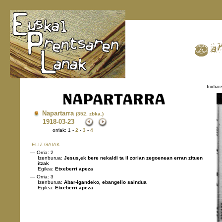
Irudiare
Napartarra
(352. zbka.)
1918
-03-23
orriak: 1 -
2
-
3
-
4
ELIZ GAIAK
— Orria: 2
Izenburua:
Jesus,ek bere nekaldi ta il zorian zegoenean erran zituen
itzak
Egilea:
Etxeberri apeza
— Orria: 3
Izenburua:
Abar-igandeko, ebangelio saindua
Egilea:
Etxeberri apeza