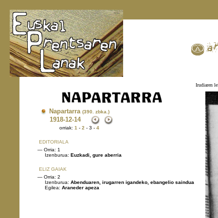
Irudiaren le
Napartarra
(390. zbka.)
1918
-12-14
orriak:
1
-
2
- 3 -
4
EDITORIALA
— Orria: 1
Izenburua:
Euzkadi, gure aberria
ELIZ GAIAK
— Orria: 2
Izenburua:
Abenduaren, irugarren igandeko, ebangelio saindua
Egilea:
Araneder apeza