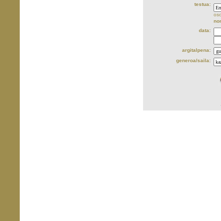
testua:
oso
no
data:
argitalpena:
generoa/saila: