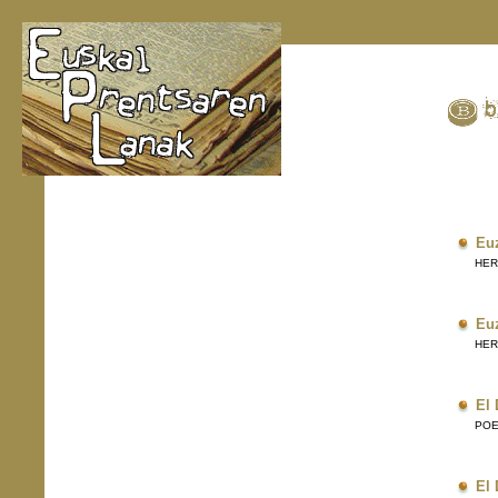
Eu
HERRI
Eu
HERRI
El 
POE
El 