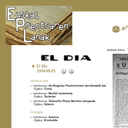
Irudiaren leihoa:
El Día
1934
-09-25
ARTIKULUAK
— Izenburua:
Arrillaga'tar Paulino'rekin berriketaldi bat
Egilea:
Txirla
— Izenburua:
Beribil lasterketa
Egilea:
Tartartar
— Izenburua:
Tolosa'ko Plaza Berriko arkupeak
Egilea:
Uzturre
POEMAK
— Izenburua:
Satorra
Egilea:
Errekalde