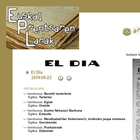
Irudiaren l
El Día
1934
-09-23
ARTIKULUAK
— Izenburua:
Berebil lasterketa
Egilea:
Tartartar
— Izenburua:
Egiak
Egilea:
Onalde
— Izenburua:
Eusko Nekazari Bazkuna
Egilea:
Eztanda
— Izenburua:
Mendizabal'dar Seberiano'ri, lenbiziko jaupa ematean
Egilea:
Gurutzondo
— Izenburua:
Puskatxoak
Egilea:
Zubiondo