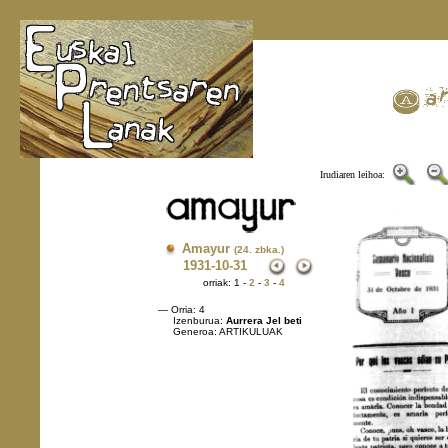
Irudiaren leihoa:
Amayur
(24. zbka.)
1931
-10-31
orriak: 1 -
2
-
3
-
4
— Orria: 4
Izenburua:
Aurrera Jel beti
Generoa: ARTIKULUAK