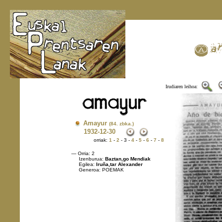
Irudiaren leihoa:
Amayur
(84. zbka.)
1932
-12-30
orriak:
1
-
2
- 3 -
4
-
5
-
6
-
7
-
8
— Orria: 2
Izenburua:
Baztan,go Mendiak
Egilea:
Iruña,tar Alexander
Generoa: POEMAK