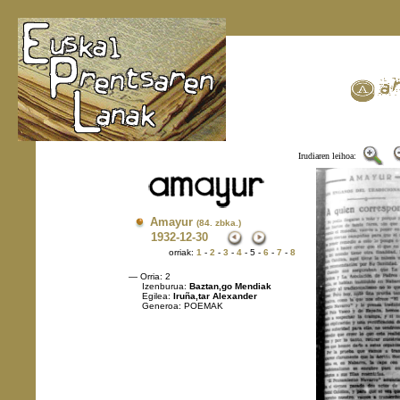
Irudiaren leihoa:
Amayur
(84. zbka.)
1932
-12-30
orriak:
1
-
2
-
3
-
4
- 5 -
6
-
7
-
8
— Orria: 2
Izenburua:
Baztan,go Mendiak
Egilea:
Iruña,tar Alexander
Generoa: POEMAK