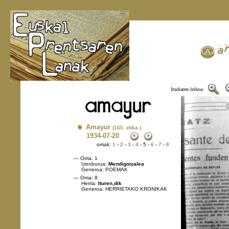
Irudiaren leihoa:
Amayur
(165. zbka.)
1934
-07-20
orriak:
1
-
2
-
3
-
4
- 5 -
6
-
7
-
8
— Orria: 1
Izenburua:
Mendigoizalea
Generoa: POEMAK
— Orria: 8
Herria:
Ituren,dik
Generoa: HERRIETAKO KRONIKAK