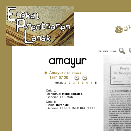
Irudiaren leihoa:
Amayur
(165. zbka.)
1934
-07-20
orriak:
1
-
2
-
3
-
4
-
5
-
6
-
7
- 8
— Orria: 1
Izenburua:
Mendigoizalea
Generoa: POEMAK
— Orria: 8
Herria:
Ituren,dik
Generoa: HERRIETAKO KRONIKAK