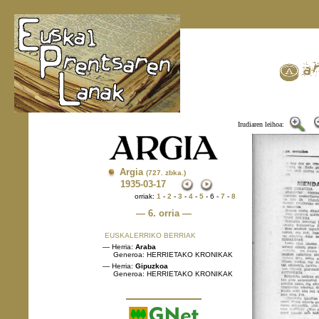
Irudiaren leihoa:
Argia
(727. zbka.)
1935
-03-17
orriak:
1
-
2
-
3
-
4
-
5
- 6 -
7
-
8
— 6. orria —
EUSKALERRIKO BERRIAK
— Herria:
Araba
Generoa: HERRIETAKO KRONIKAK
— Herria:
Gipuzkoa
Generoa: HERRIETAKO KRONIKAK