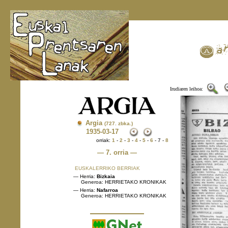
Irudiaren leihoa:
Argia
(727. zbka.)
1935
-03-17
orriak:
1
-
2
-
3
-
4
-
5
-
6
- 7 -
8
— 7. orria —
EUSKALERRIKO BERRIAK
— Herria:
Bizkaia
Generoa: HERRIETAKO KRONIKAK
— Herria:
Nafarroa
Generoa: HERRIETAKO KRONIKAK