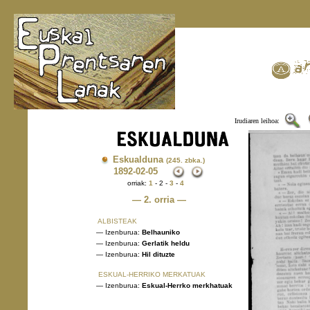
Irudiaren leihoa:
Eskualduna
(245. zbka.)
1892
-02-05
orriak:
1
- 2 -
3
-
4
— 2. orria —
ALBISTEAK
— Izenburua:
Belhauniko
— Izenburua:
Gerlatik heldu
— Izenburua:
Hil dituzte
ESKUAL-HERRIKO MERKATUAK
— Izenburua:
Eskual-Herrko merkhatuak