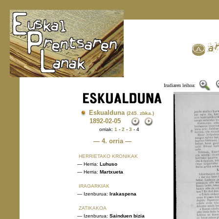
Irudiaren leihoa:
Eskualduna
(245. zbka.)
1892
-02-05
orriak:
1
-
2
-
3
- 4
— 4. orria —
HERRIETAKO KRONIKAK
— Herria:
Luhuso
— Herria:
Martxueta
IRAGARKIAK
— Izenburua:
Irakaspena
ZATIKAKOA
— Izenburua:
Sainduen bizia