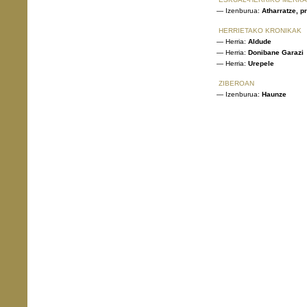
— Izenburua:
Atharratze, p
HERRIETAKO KRONIKAK
— Herria:
Aldude
— Herria:
Donibane Garazi
— Herria:
Urepele
ZIBEROAN
— Izenburua:
Haunze