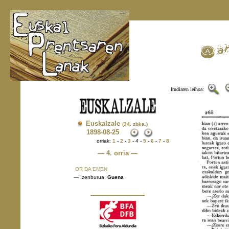
Irudiaren leihoa:
Euskalzale
(34. zbka.)
1898
-08-25
orriak:
1
-
2
-
3
- 4 -
5
-
6
-
7
-
8
— 4. orria —
OR DA EMEN
— Izenburua:
Guena