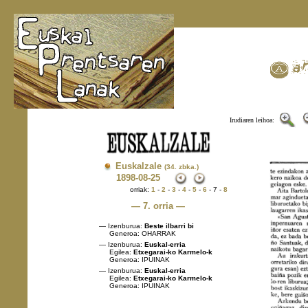
Irudiaren leihoa:
Euskalzale
(34. zbka.)
1898
-08-25
orriak:
1
-
2
-
3
-
4
-
5
-
6
- 7 -
8
— 7. orria —
— Izenburua:
Beste ilbarri bi
Generoa: OHARRAK
— Izenburua:
Euskal-erria
Egilea:
Etxegarai-ko Karmelo-k
Generoa: IPUINAK
— Izenburua:
Euskal-erria
Egilea:
Etxegarai-ko Karmelo-k
Generoa: IPUINAK