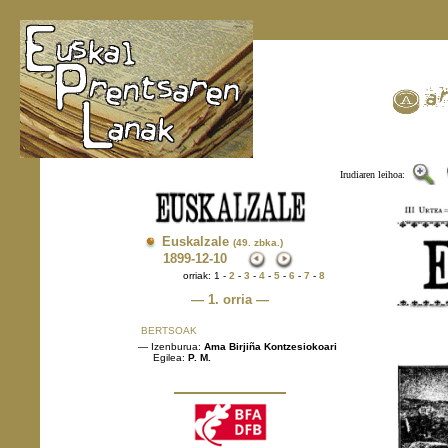
Irudiaren leihoa:
Euskalzale
(49. zbka.)
1899
-12-10
orriak: 1 -
2
-
3
-
4
-
5
-
6
-
7
-
8
— 1. orria —
BERTSOAK
— Izenburua:
Ama Birjiña Kontzesiokoari
Egilea:
P. M.