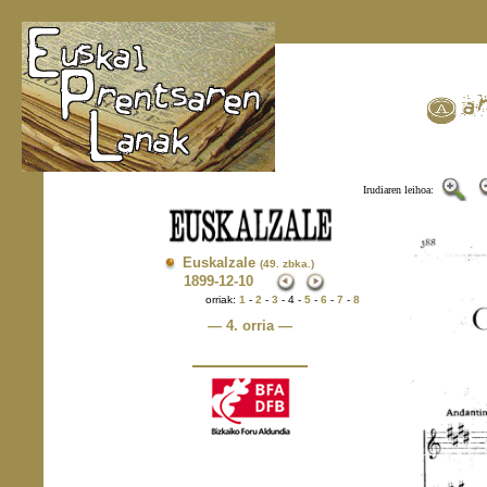
Irudiaren leihoa:
Euskalzale
(49. zbka.)
1899
-12-10
orriak:
1
-
2
-
3
- 4 -
5
-
6
-
7
-
8
— 4. orria —