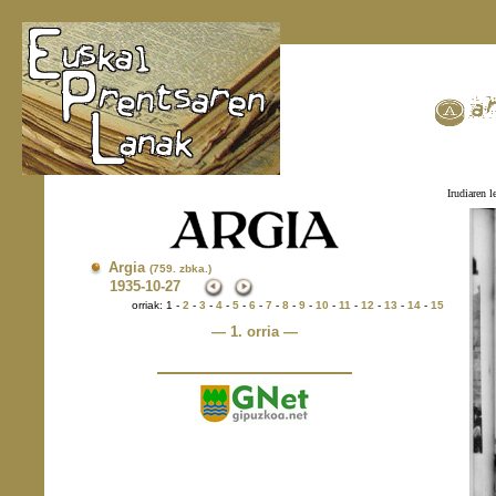
Irudiaren l
Argia
(759. zbka.)
1935
-10-27
orriak: 1 -
2
-
3
-
4
-
5
-
6
-
7
-
8
-
9
-
10
-
11
-
12
-
13
-
14
-
15
— 1. orria —