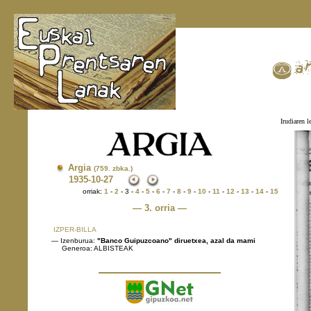
Irudiaren l
Argia
(759. zbka.)
1935
-10-27
orriak:
1
-
2
- 3 -
4
-
5
-
6
-
7
-
8
-
9
-
10
-
11
-
12
-
13
-
14
-
15
— 3. orria —
IZPER-BILLA
— Izenburua:
"Banco Guipuzcoano" diruetxea, azal da mami
Generoa: ALBISTEAK