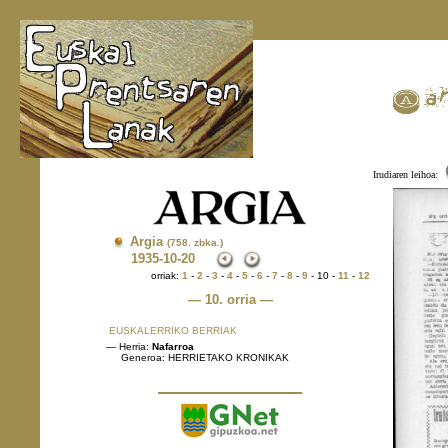
Irudiaren leihoa:
Argia
(758. zbka.)
1935
-10-20
orriak:
1
-
2
-
3
-
4
-
5
-
6
-
7
-
8
-
9
- 10 -
11
-
12
— 10. orria —
EUSKALERRIKO BERRIAK
— Herria:
Nafarroa
Generoa: HERRIETAKO KRONIKAK