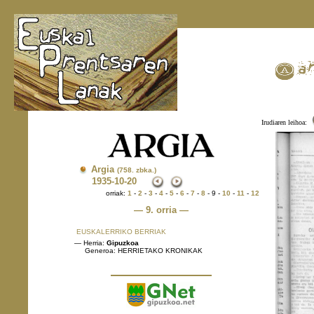
Irudiaren leihoa:
Argia
(758. zbka.)
1935
-10-20
orriak:
1
-
2
-
3
-
4
-
5
-
6
-
7
-
8
- 9 -
10
-
11
-
12
— 9. orria —
EUSKALERRIKO BERRIAK
— Herria:
Gipuzkoa
Generoa: HERRIETAKO KRONIKAK