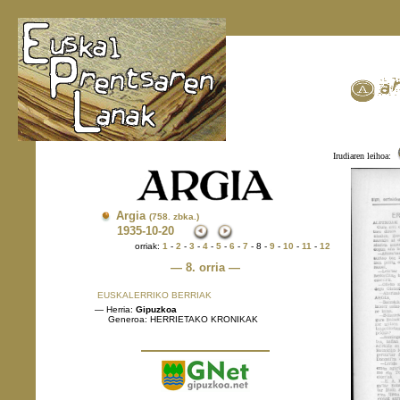
Irudiaren leihoa:
Argia
(758. zbka.)
1935
-10-20
orriak:
1
-
2
-
3
-
4
-
5
-
6
-
7
- 8 -
9
-
10
-
11
-
12
— 8. orria —
EUSKALERRIKO BERRIAK
— Herria:
Gipuzkoa
Generoa: HERRIETAKO KRONIKAK