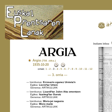
Irudiaren leihoa:
Argia
(758. zbka.)
1935
-10-20
orriak:
1
-
2
- 3 -
4
-
5
-
6
-
7
-
8
-
9
-
10
-
11
-
12
— 3. orria —
— Izenburua:
Errosario egunez Urnieta'n
Egilea:
Lierni'tar Urtsin
Generoa: ARTIKULUAK
— Izenburua:
Lizardi'tar Julen Aita omentzen
Egilea:
Itzaitegi'tar Gurutz
Generoa: ARTIKULUAK
— Izenburua:
Mixio-jai nagusia
Egilea:
Mixio maite
Generoa: ARTIKULUAK