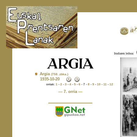
Irudiaren leihoa:
Argia
(758. zbka.)
1935
-10-20
orriak:
1
-
2
-
3
-
4
-
5
-
6
- 7 -
8
-
9
-
10
-
11
-
12
— 7. orria —