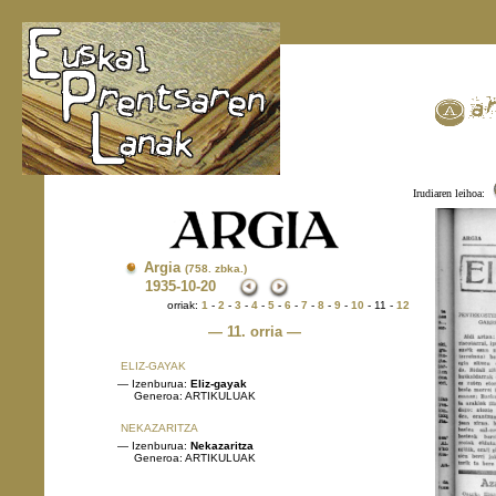
Irudiaren leihoa:
Argia
(758. zbka.)
1935
-10-20
orriak:
1
-
2
-
3
-
4
-
5
-
6
-
7
-
8
-
9
-
10
- 11 -
12
— 11. orria —
ELIZ-GAYAK
— Izenburua:
Eliz-gayak
Generoa: ARTIKULUAK
NEKAZARITZA
— Izenburua:
Nekazaritza
Generoa: ARTIKULUAK